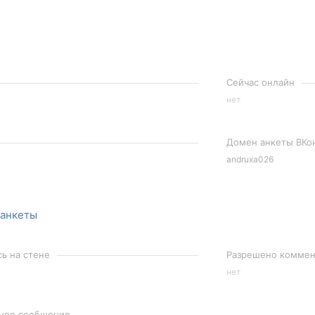
Сейчас онлайн
нет
Домен анкеты ВКо
andruxa026
 анкеты
сь на стене
Разрешено коммент
нет
чное сообщение