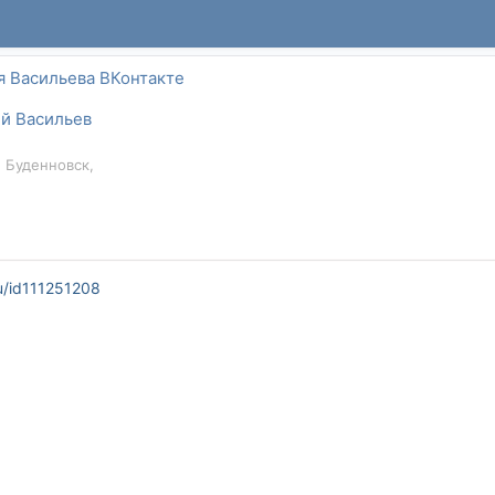
я Васильева ВКонтакте
й Васильев
, Буденновск,
u/id111251208