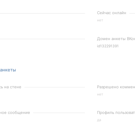
Сейчас онлайн
нет
Домен анкеты ВКо
id132291391
 анкеты
сь на стене
Разрешено коммент
нет
чное сообщение
Профиль пользоват
да