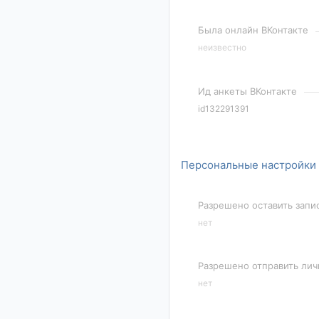
Была онлайн ВКонтакте
неизвестно
Ид анкеты ВКонтакте
id132291391
Персональные настройки
Разрешено оставить запи
нет
Разрешено отправить ли
нет