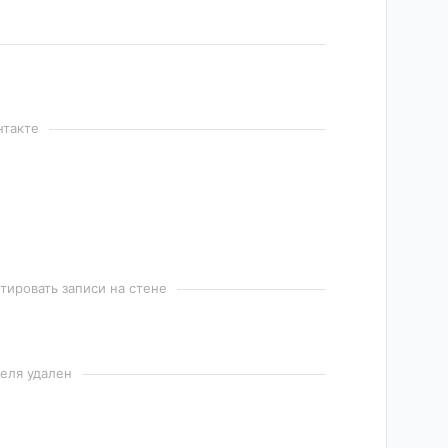
нтакте
ировать записи на стене
еля удален