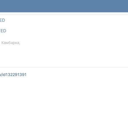
TED
TED
, Камбарка,
u/id132291391