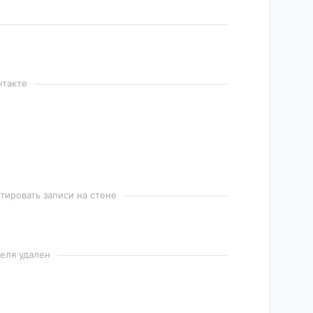
нтакте
ировать записи на стене
еля удален