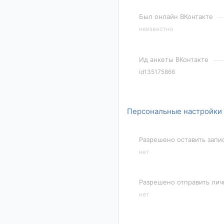
Был онлайн ВКонтакте
неизвестно
Ид анкеты ВКонтакте
id135175866
Персональные настройки
Разрешено оставить запи
нет
Разрешено отправить ли
нет