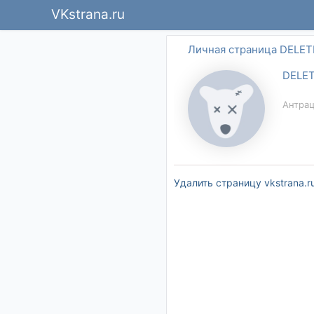
VKstrana.ru
Личная страница DELE
DELE
Антрац
Удалить страницу vkstrana.r