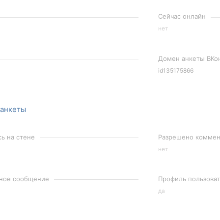
Сейчас онлайн
нет
Домен анкеты ВКо
id135175866
 анкеты
сь на стене
Разрешено коммент
нет
чное сообщение
Профиль пользоват
да