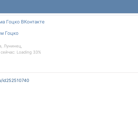
ма Гоцко ВКонтакте
м Гоцко
а, Лунинец,
 сейчас: Loading 33%
u/id252510740