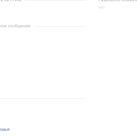
нет
чное сообщение
емья