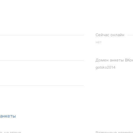
Сейчас онлайн
нет
Домен анкеты ВКо
gotsko2014
 анкеты
сь на стене
Разрешено коммент