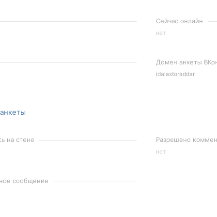
Сейчас онлайн
нет
Домен анкеты ВКо
idalastoraddar
 анкеты
сь на стене
Разрешено коммент
нет
чное сообщение