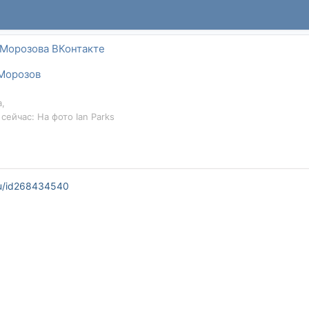
 Морозова ВКонтакте
Морозов
,
 сейчас: На фото Ian Parks
ru/id268434540