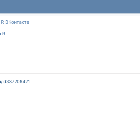
 R ВКонтакте
a R
u/id337206421