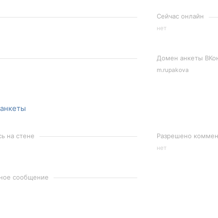
Сейчас онлайн
нет
Домен анкеты ВКо
m.rupakova
 анкеты
сь на стене
Разрешено коммент
нет
чное сообщение