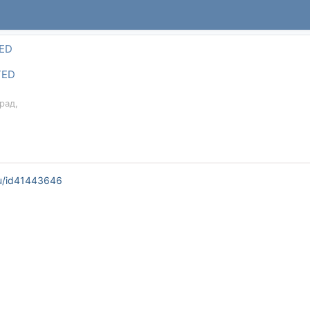
TED
TED
рад,
ru/id41443646