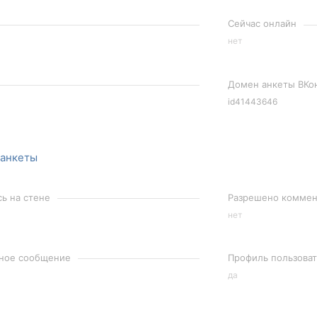
Сейчас онлайн
нет
Домен анкеты ВКо
id41443646
 анкеты
сь на стене
Разрешено коммент
нет
чное сообщение
Профиль пользоват
да