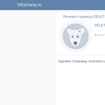
VKstrana.ru
Личная страница DELE
DELE
Волгог
Удалить страницу vkstrana.