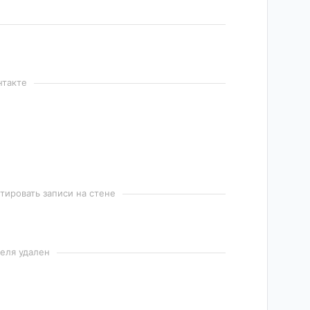
нтакте
ировать записи на стене
еля удален